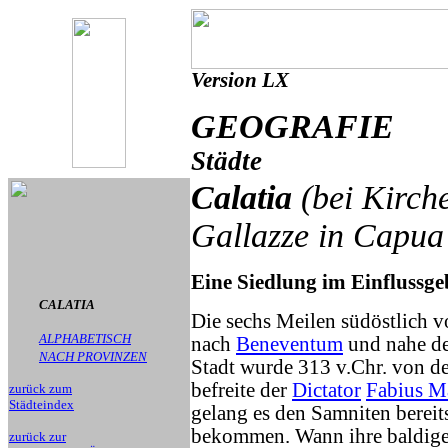
Version LX
GEOGRAFIE
Städte
Calatia
(bei Kirch
Gallazze in Capua 
Eine Siedlung im Einflussg
CALATIA
Die sechs Meilen südöstlich 
ALPHABETISCH
nach
Beneventum
und nahe d
NACH PROVINZEN
Stadt wurde 313 v.Chr. von de
befreite der
Dictator
Fabius M
zurück zum
Städteindex
gelang es den Samniten bereits
bekommen. Wann ihre baldige 
zurück zur