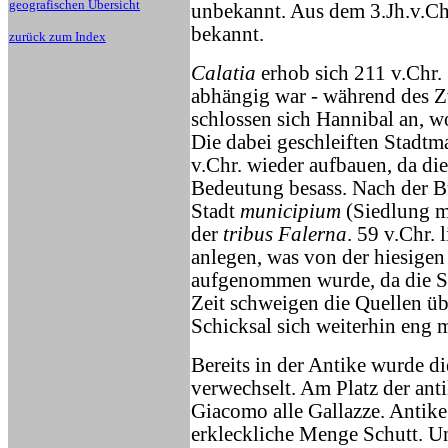
geografischen Übersicht
unbekannt. Aus dem 3.Jh.v.Ch
bekannt.
zurück zum Index
Calatia
erhob sich 211 v.Chr
abhängig war - während des 
schlossen sich Hannibal an, w
Die dabei geschleiften Stadtm
v.Chr. wieder aufbauen, da die
Bedeutung besass. Nach der Bü
Stadt
municipium
(Siedlung m
der
tribus Falerna
. 59 v.Chr. 
anlegen, was von der hiesigen
aufgenommen wurde, da die Sta
Zeit schweigen die Quellen ü
Schicksal sich weiterhin eng
Bereits in der Antike wurde d
verwechselt. Am Platz der ant
Giacomo alle Gallazze. Antike 
erkleckliche Menge Schutt. Un