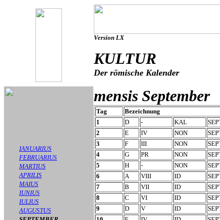
Version LX
KULTUR
Der römische Kalender
mensis September
Tag
Bezeichnung
1
D
-
KAL
SE
2
E
IV
NON
SEP
3
F
III
NON
SEP
IANUARIUS
4
G
PR
NON
SEP
FEBRUARIUS
5
H
-
NON
SEP
MARTIUS
APRILIS
6
A
VIII
ID
SEP
MAIUS
7
B
VII
ID
SEP
IUNIUS
8
C
VI
ID
SEP
IULIUS
9
D
V
ID
SEP
AUGUSTUS
SEPTEMBER
10
E
IV
ID
SEP