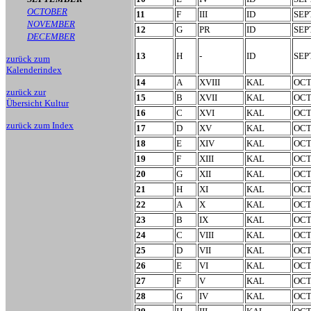
OCTOBER
11
F
III
ID
SEP
NOVEMBER
12
G
PR
ID
SEP
DECEMBER
13
H
-
ID
SEP
zurück zum
Kalenderindex
14
A
XVIII
KAL
OC
zurück zur
15
B
XVII
KAL
OC
Übersicht Kultur
16
C
XVI
KAL
OC
zurück zum Index
17
D
XV
KAL
OC
18
E
XIV
KAL
OC
19
F
XIII
KAL
OC
20
G
XII
KAL
OC
21
H
XI
KAL
OC
22
A
X
KAL
OC
23
B
IX
KAL
OC
24
C
VIII
KAL
OC
25
D
VII
KAL
OC
26
E
VI
KAL
OC
27
F
V
KAL
OC
28
G
IV
KAL
OC