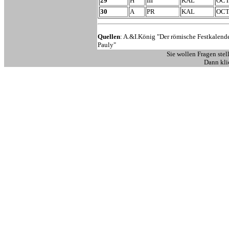
29
H
III
KAL
OC
30
A
PR
KAL
OC
Quellen
: A.&I.König "Der römische Festkalen
Pauly"
Sie wollen Fragen stel
Dann kli