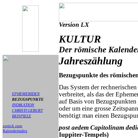
Version LX
KULTUR
Der römische Kalende
Jahreszählung
Bezugspunkte des römische
Das System der rechnerischen 
verbreitet, als das der Eph
EPHEMERIDEN
BEZUGSPUNKTE
auf Basis von Bezugspunkten g
INDIKATION
oder um eine grosse Zeitspann
CHRISTI GEBURT
benötigt man einen Bezugspunk
BEISPIELE
zurück zum
post aedem Capitolinam ded
Kalenderindex
Iuppiter-Tempels)