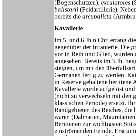
(Bogenschützen),
exculatores
(S
balistarii
(Feldartillerie). Ne
bereits die
arcubalista
(Armbrus
Kavallerie
Im 5. und 6.Jh.n.Chr. errang di
gegenüber der Infanterie. Die
p
vor in Reih und Glied, wurden 
angesehen. Bereits im 3.Jh. be
steigen, um mit den überfallsar
Germanen fertig zu werden. Ka
in Reserve gehaltene berittene
Kavallerie wurde aufgelöst un
(nicht zu verwechseln mit den
klassischen Periode) ersetzt. Ih
Randgebieten des Reiches, die 
waren (Dalmatien, Mauretanien)
Berittenen zur wichtigsten St
einströmenden Feinde. Erst unt