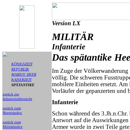
Version LX
MILITÄR
Infanterie
Das spätantike He
KÖNIGSZEIT
REPUBLIK
Im Zuge der Völkerwanderung w
MARIUS' HEER
völlig. Die schweren Fusstrup
KAISERZEIT
mobilere Einheiten ersetzt. Am
SPÄTANTIKE
Vorläufer der gepanzerten und b
zurück zur
Infanterieübersicht
Infanterie
zurück zum
Schon während des 3.Jh.n.Chr.
Heeresindex
Antwort auf die Auswirkungen
zurück zum
Armee wurde in zwei Teile getei
Militärindex