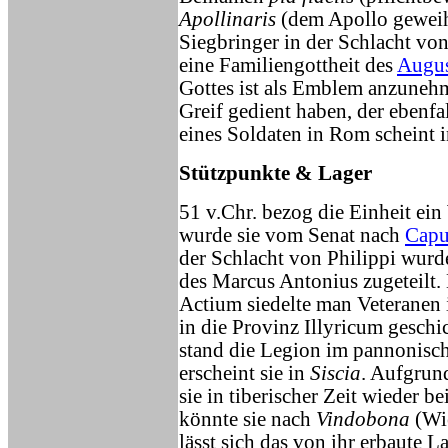
Apollinaris
(dem Apollo geweiht
Siegbringer in der Schlacht vo
eine Familiengottheit des
Augus
Gottes ist als Emblem anzunehm
Greif gedient haben, der ebenf
eines Soldaten in Rom scheint i
Stützpunkte & Lager
51 v.Chr. bezog die Einheit ein
wurde sie vom Senat nach
Cap
der Schlacht von Philippi wurd
des Marcus Antonius zugeteilt.
Actium siedelte man Veteranen
in die Provinz Illyricum gesch
stand die Legion im pannonis
erscheint sie in
Siscia
. Aufgrun
sie in tiberischer Zeit wieder be
könnte sie nach
Vindobona
(Wie
lässt sich das von ihr erbaute L