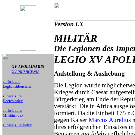
Version LX
MILITÄR
Die Legionen des Impe
LEGIO XV APOL
XV APOLLINARIS
XV PRIMIGENIA
Aufstellung & Aushebung
zurück zur
Die Legion wurde möglicherwei
Legionsübersicht
Krieges durch Caesar aufgeste
zurück zum
Bürgerkrieg am Ende der Repub
Heeresindex
verstärkt. Die in Africa ausgel
zurück zum
formiert. Da die Einheit 175 n
Militärindex
gegen Kaiser
Marcus Aurelius
n
zurück zum Index
ihres erfolgreichen Einsatzes i
Beinamen
pia fidelis
(pflichtbe