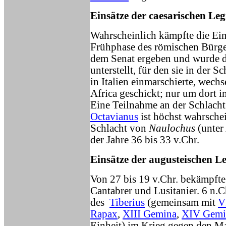
Einsätze der caesarischen Le
Wahrscheinlich kämpfte die Einh
Frühphase des römischen Bürger
dem Senat ergeben und wurde
unterstellt, für den sie in der 
in Italien einmarschierte, wech
Africa geschickt; nur um dort i
Eine Teilnahme an der Schlach
Octavianus
ist höchst wahrschei
Schlacht von
Naulochus
(unter
der Jahre 36 bis 33 v.Chr.
Einsätze der augusteischen L
Von 27 bis 19 v.Chr. bekämpft
Cantabrer und Lusitanier. 6 n.
des
Tiberius
(gemeinsam mit
V
Rapax
,
XIII Gemina
,
XIV Gemi
Einheit) im Krieg gegen den 