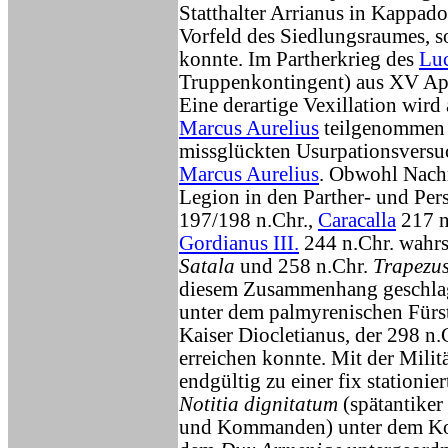
Statthalter Arrianus in Kappad
Vorfeld des Siedlungsraumes, s
konnte. Im Partherkrieg des
Luc
Truppenkontingent) aus XV Ap
Eine derartige Vexillation wir
Marcus Aurelius
teilgenommen h
missglückten Usurpationsversu
Marcus Aurelius
. Obwohl Nachr
Legion in den Parther- und Per
197/198 n.Chr.,
Caracalla
217 n
Gordianus III.
244 n.Chr. wahrsc
Satala
und 258 n.Chr.
Trapezu
diesem Zusammenhang geschlage
unter dem palmyrenischen Fürs
Kaiser Diocletianus, der 298 n.
erreichen konnte. Mit der Mili
endgültig zu einer fix stationier
Notitia dignitatum
(spätantiker
und Kommanden) unter dem K