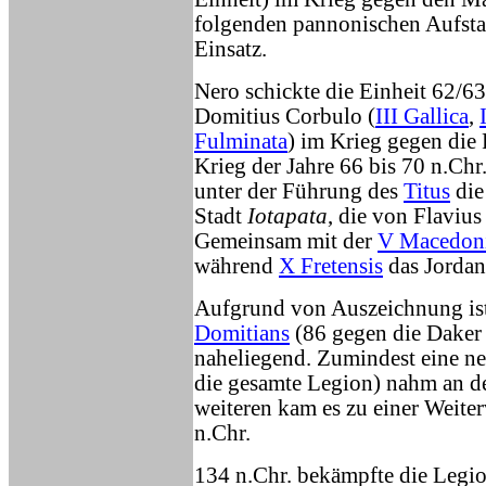
folgenden pannonischen Aufsta
Einsatz.
Nero schickte die Einheit 62/63 
Domitius Corbulo (
III Gallica
,
Fulminata
) im Krieg gegen die 
Krieg der Jahre 66 bis 70 n.Chr
unter der Führung des
Titus
die
Stadt
I
otapata
, die von Flavius
Gemeinsam mit der
V Macedon
während
X Fretensis
das Jordant
Aufgrund von Auszeichnung is
Domitians
(86 gegen die Daker
naheliegend. Zumindest eine ne
die gesamte Legion) nahm an d
weiteren kam es zu einer Weite
n.Chr.
134 n.Chr. bekämpfte die Leg