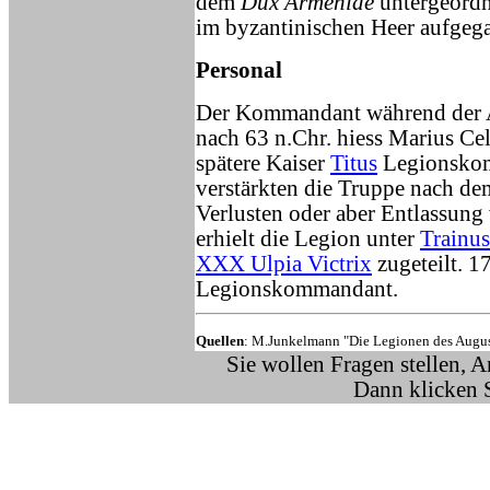
dem
Dux Armeniae
untergeordne
im byzantinischen Heer aufgega
Personal
Der Kommandant während der A
nach 63 n.Chr. hiess Marius Cel
spätere Kaiser
Titus
Legionskom
verstärkten die Truppe nach d
Verlusten oder aber Entlassung
erhielt die Legion unter
Trainus
XXX Ulpia Victrix
zugeteilt. 1
Legionskommandant.
Quellen
: M.Junkelmann "Die Legionen des Augus
Sie wollen Fragen stellen, 
Dann klicken 