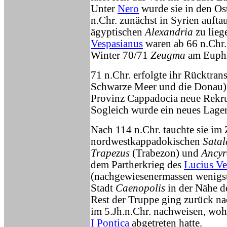
Unter
Nero
wurde sie in den Os
n.Chr. zunächst in Syrien aufta
ägyptischen
Alexandria
zu lieg
Vespasianus
waren ab 66 n.Chr
Winter 70/71
Zeugma
am Euphra
71 n.Chr. erfolgte ihr Rücktran
Schwarze Meer und die Donau)
Provinz Cappadocia neue Rekrut
Sogleich wurde ein neues Lager 
Nach 114 n.Chr. tauchte sie im
nordwestkappadokischen
Satal
Trapezus
(Trabezon) und
Ancyr
dem Partherkrieg des
Lucius Ve
(nachgewiesenermassen wenigste
Stadt
Caenopolis
in der Nähe d
Rest der Truppe ging zurück n
im 5.Jh.n.Chr. nachweisen, wo
I Pontica
abgetreten hatte.