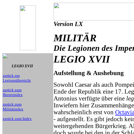
Version LX
MILITÄR
Die Legionen des Impe
LEGIO XVII
LEGIO XVII
Aufstellung & Aushebung
zurück zur
Legionsübersicht
Sowohl Caesar als auch Pompei
zurück zum
Ende der Republik eine 17. Le
Heeresindex
Antonius verfügte über eine
le
zurück zum
Inwiefern hier Zusammenhänge 
Militärindex
wahrscheinlich erst von
Octavi
- aufgestellt. Es gibt jedoch ke
zurück zum Index
weitergehenden Bürgerkrieg. A
doch wurde bei den in der Schl