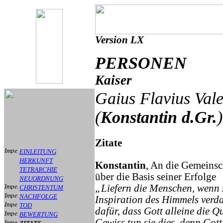
Version LX
PERSONEN
Kaiser
Gaius Flavius Vale
(
Konstantin d.Gr.
)
Zitate
EINLEITUNG
HERKUNFT
Konstantin
, An die Gemeinsc
TETRARCHIE
über die Basis seiner Erfolge
NEUORDNUNG
„Liefern die Menschen, wenn s
CHRISTENTUM
NACHFOLGE
Inspiration des Himmels verd
TOD
dafür, dass Gott alleine die Qu
BEWERTUNG
Gewiss tun sie dies, denn Gott 