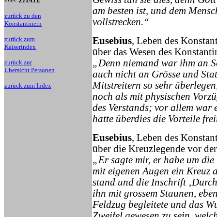
ZITATE
am besten ist, und dem Mensch
zurück zu den
vollstrecken.“
Konstantinern
Eusebius
, Leben des Konstant
zurück zum
Kaiserindex
über das Wesen des Konstanti
„Denn niemand war ihm an Sc
zurück zur
Übersicht Personen
auch nicht an Grösse und Stat
Mitstreitern so sehr überlege
zurück zum Index
noch als mit physischen Vorzü
des Verstands; vor allem war 
hatte überdies die Vorteile fr
Eusebius
, Leben des Konstant
über die Kreuzlegende vor de
„Er sagte mir, er habe um die 
mit eigenen Augen ein Kreuz 
stand und die Inschrift ‚Durch 
ihn mit grossem Staunen, eben
Feldzug begleitete und das Wu
Zweifel gewesen zu sein, welc