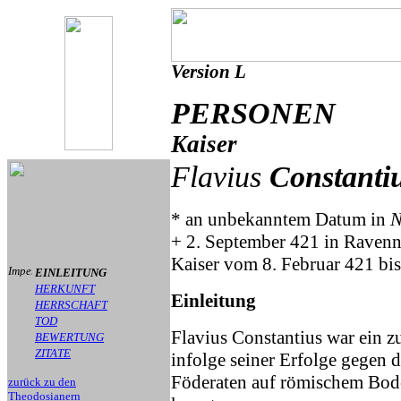
Version L
PERSONEN
Kaiser
Flavius
Constanti
* an unbekanntem Datum in
N
+ 2. September 421 in Raven
Kaiser vom 8. Februar 421 bi
EINLEITUNG
HERKUNFT
Einleitung
HERRSCHAFT
TOD
Flavius Constantius war ein z
BEWERTUNG
ZITATE
infolge seiner Erfolge gegen
Föderaten auf römischem Bode
zurück zu den
Theodosianern