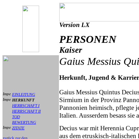
Version LX
PERSONEN
Kaiser
Gaius Messius Qu
Herkunft, Jugend & Karrie
Gaius Messius Quintus Decius
EINLEITUNG
Sirmium in der Provinz Panno
HERKUNFT
HERRSCHAFT I
Pannonien heimisch, pflegte 
HERRSCHAFT II
Italien. Ausserdem besass sie
TOD
BEWERTUNG
Decius war mit Herennia Cupr
ZITATE
aus dem etruskisch-italischen 
zurück zur den