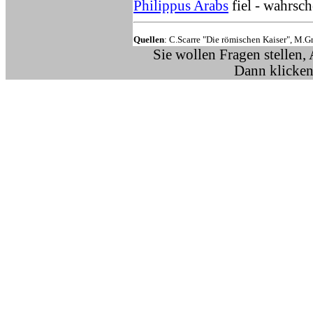
Philippus Arabs
fiel - wahrsc
Quellen
: C.Scarre "Die römischen Kaiser", M.G
Sie wollen Fragen stellen,
Dann klicken