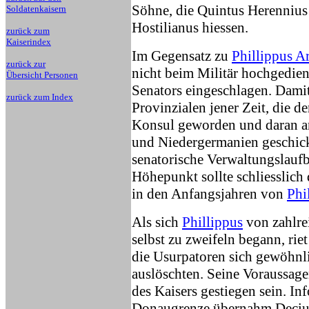
Söhne, die Quintus Herennius
Soldatenkaisern
Hostilianus hiessen.
zurück zum
Kaiserindex
Im Gegensatz zu
Phillippus A
zurück zur
nicht beim Militär hochgedien
Übersicht Personen
Senators eingeschlagen. Dami
zurück zum Index
Provinzialen jener Zeit, die d
Konsul geworden und daran an
und Niedergermanien geschick
senatorische Verwaltungslaufb
Höhepunkt sollte schliesslic
in den Anfangsjahren von
Phi
Als sich
Phillippus
von zahlre
selbst zu zweifeln begann, rie
die Usurpatoren sich gewöhnli
auslöschten. Seine Voraussagen
des Kaisers gestiegen sein. In
Donaugrenze übernahm Deciu