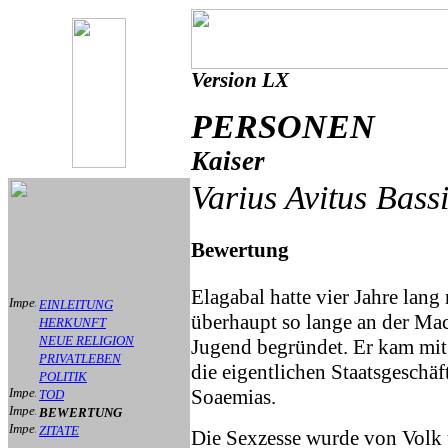
Version LX
PERSONEN
Kaiser
Varius Avitus Bass
Bewertung
Elagabal hatte vier Jahre lang 
EINLEITUNG
überhaupt so lange an der Mach
HERKUNFT
NEUE RELIGION
Jugend begründet. Er kam mit 
PRIVATLEBEN
die eigentlichen Staatsgeschä
POLITIK
Soaemias.
TOD
BEWERTUNG
ZITATE
Die Sexzesse wurde von Volk un