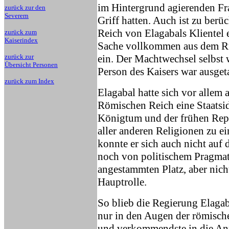
im Hintergrund agierenden Fra
zurück zur den
Severern
Griff hatten. Auch ist zu berü
Reich von Elagabals Klientel
zurück zum
Kaiserindex
Sache vollkommen aus dem Rude
ein. Der Machtwechsel selbst 
zurück zur
Übersicht Personen
Person des Kaisers war ausget
zurück zum Index
Elagabal hatte sich vor allem 
Römischen Reich eine Staatsid
Königtum und der frühen Rep
aller anderen Religionen zu e
konnte er sich auch nicht au
noch von politischem Pragmati
angestammten Platz, aber nich
Hauptrolle.
So blieb die Regierung Elagab
nur in den Augen der römische
und verkommendste in die Ann