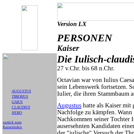
Version LX
PERSONEN
Kaiser
Die Iulisch-claud
27 v.Chr. bis 68 n.Chr.
Octavian war von Iulius Caesar
sein Lebenswerk fortsetzen. S
AUGUSTUS
Iulier, die ihren Stammbaum a
TIBERIUS
GAIUS
Augustus
hatte als Kaiser mit
CLAUDIUS
Nachfolge zu kämpfen. Wann i
NERO
Nachkommen seiner Tochter Iu
zurück zum
ausersehnten Kandidaten einen
Kaiserindex
der "iulische" Versuch der Th