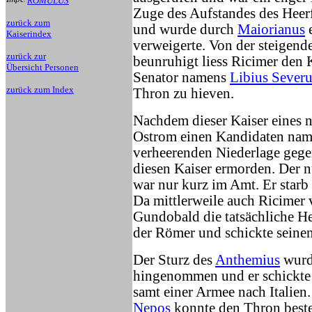
ROMULUS
Zuge des Aufstandes des Heer
zurück zum
und wurde durch
Maiorianus
e
Kaiserindex
verweigerte. Von der steigend
zurück zur
beunruhigt liess Ricimer den
Übersicht Personen
Senator namens
Libius Severu
zurück zum Index
Thron zu hieven.
Nachdem dieser Kaiser eines n
Ostrom einen Kandidaten na
verheerenden Niederlage gegen
diesen Kaiser ermorden. Der 
war nur kurz im Amt. Er starb
Da mittlerweile auch Ricimer 
Gundobald die tatsächliche He
der Römer und schickte sein
Der Sturz des
Anthemius
wurd
hingenommen und er schickte
samt einer Armee nach Italien
Nepos
konnte den Thron beste