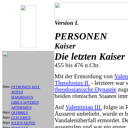
Version L
PERSONEN
Kaiser
Die letzten Kaise
455 bis 476 n.Chr.
Mit der Ermordung von
Valen
Theodosius II.
- letzterer war 
PETRONIUS MAX.
theodosianische Dynastie
zugr
AVITUS
beiden römischen Staaten imm
MAIORIANUS
LIBIUS SEVERUS
Auf
Valentinian III.
folgte in
ANTHEMIUS
OLYBRIUS
Äusserst unbeliebt, wurde er 
GLYCERIUS
Vandalenüberfall ermordet. De
IULIUS NEPOS
ausgerufen und war ein enger