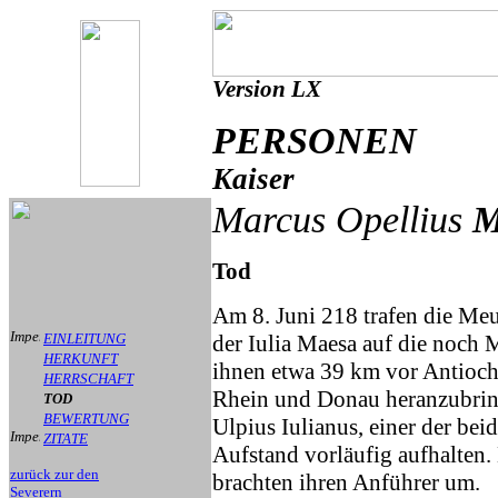
Version LX
PERSONEN
Kaiser
Marcus Opellius
M
Tod
Am 8. Juni 218 trafen die Me
EINLEITUNG
der Iulia Maesa auf die noch
HERKUNFT
ihnen etwa 39 km vor Antioch
HERRSCHAFT
Rhein und Donau heranzubring
TOD
BEWERTUNG
Ulpius Iulianus, einer der bei
ZITATE
Aufstand vorläufig aufhalten.
zurück zur den
brachten ihren Anführer um.
Severern