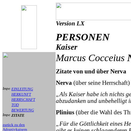
Version LX
PERSONEN
Kaiser
Marcus Cocceius
Zitate von und über Nerva
Nerva
(über seine Herrschaft)
EINLEITUNG
„Als Kaiser habe ich nichts g
HERKUNFT
HERRSCHAFT
abzudanken und unbehelligt i
TOD
BEWERTUNG
Plinius
(über die Wahl des Th
ZITATE
„Für die Göttlichkeit eines H
zurück zu den
Adoptivkaisern
gibt es keinen schlagenderen 