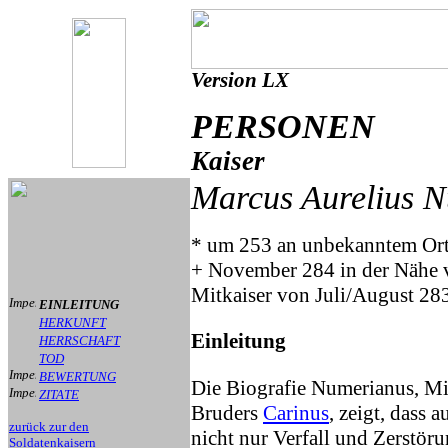
Version LX
PERSONEN
Kaiser
Marcus Aurelius 
* um 253 an unbekanntem Or
+ November 284 in der Nähe 
Mitkaiser von Juli/August 2
EINLEITUNG
HERKUNFT
Einleitung
HERRSCHAFT
TOD
BEWERTUNG
Die Biografie Numerianus, Mi
ZITATE
Bruders
Carinus
, zeigt, dass 
zurück zur den
nicht nur Verfall und Zerstöru
Soldatenkaisern