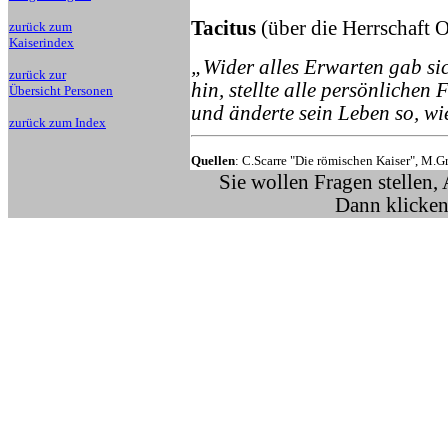
Tacitus
(über die Herrschaft 
zurück zum
Kaiserindex
„Wider alles Erwarten gab s
zurück zur
hin, stellte alle persönlichen
Übersicht Personen
und änderte sein Leben so, wi
zurück zum Index
Quellen
: C.Scarre "Die römischen Kaiser", M.G
Sie wollen Fragen stellen,
Dann klicken