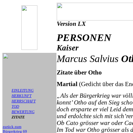
Version LX
PERSONEN
Kaiser
Marcus Salvius
Ot
Zitate über Otho
Martial
(Gedicht über das En
EINLEITUNG
„Als der Bürgerkrieg war völli
HERKUNFT
HERRSCHAFT
konnt’ Otho auf den Sieg scho
TOD
doch ersparte er viel Leid de
BEWERTUNG
und erdolchte sich mit sich’re
ZITATE
Ob Cato grösser war oder Caes
zurück zum
Im Tod war Otho grösser als d
Bürgerkrieg 69