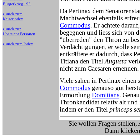
Bürgerkrieg 193
Da Pertinax dem Senatorensta
zurück zum
Machtwechsel ebenfalls erfreu
Kaiserindex
Commodus
. Er achtete darau
zurück zur
begegnen und liess sich von d
Übersicht Personen
"überreden" den Thron zu bes
zurück zum Index
Verdächtigungen, er wolle sei
entkräftete er dadurch, dass Pe
Titiana den Titel
Augusta
verl
nicht zum Caesaren ernennen.
Viele sahen in Pertinax einen 
Commodus
genauso gut herste
Ermordung
Domitians
. Gena
Thronkandidat relativ alt und
indem er den Titel
princeps se
Sie wollen Fragen stellen,
Dann klicken