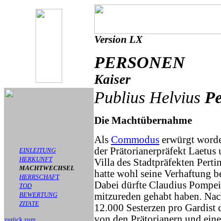
Version LX
PERSONEN
Kaiser
Publius Helvius
Pe
Die Machtübernahme
Als
Commodus
erwürgt worde
der Prätorianerpräfekt Laetus
EINLEITUNG
HERKUNFT
Villa des Stadtpräfekten Pert
MACHTWECHSEL
hatte wohl seine Verhaftung be
HERRSCHAFT
Dabei dürfte Claudius Pompei
TOD
BEWERTUNG
mitzureden gehabt haben. Nac
ZITATE
12.000 Sesterzen pro Gardist d
von den Prätorianern und eine
zurück zum