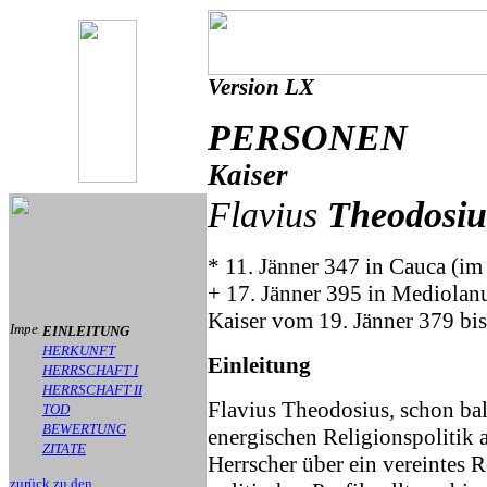
Version LX
PERSONEN
Kaiser
Flavius
Theodosiu
* 11. Jänner 347 in Cauca (i
+ 17. Jänner 395 in Mediola
Kaiser vom 19. Jänner 379 bis
EINLEITUNG
HERKUNFT
Einleitung
HERRSCHAFT I
HERRSCHAFT II
Flavius Theodosius, schon ba
TOD
BEWERTUNG
energischen Religionspolitik al
ZITATE
Herrscher über ein vereintes 
zurück zu den