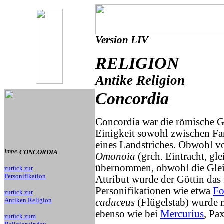
Version LIV
RELIGION
Antike Religion
Concordia
Concordia war die römische Gö
Einigkeit sowohl zwischen Fa
eines Landstriches. Obwohl v
CONCORDIA
Omonoia
(grch. Eintracht, gl
übernommen, obwohl die Gleich
zurück zur
Personifikation
Attribut wurde der Göttin das
Personifikationen wie etwa
Fo
zurück zur
Antiken Religion
caduceus
(Flügelstab) wurde 
ebenso wie bei
Mercurius
, Pax
zurück zum