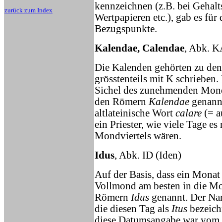
kennzeichnen (z.B. bei Gehalt
zurück zum Index
Wertpapieren etc.), gab es fü
Bezugspunkte.
Kalendae, Calendae
, Abk. 
Die Kalenden gehörten zu den
grösstenteils mit K schrieben
Sichel des zunehmenden Monde
den Römern
Kalendae
genannt
altlateinische Wort
calare
(= a
ein Priester, wie viele Tage e
Mondviertels wären.
Idus
, Abk. ID (Iden)
Auf der Basis, dass ein Mona
Vollmond am besten in die Mo
Römern
Idus
genannt. Der Na
die diesen Tag als
Itus
bezeich
diese Datumsangabe war vom