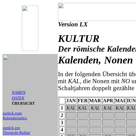
Version LX
KULTUR
Der römische Kalende
Kalenden, Nonen u
In der folgenden Übersicht ü
mit
KAL
, die Nonen mit
NO
un
Schaltjahren doppelt gezählte
NAMEN
DATEN
JAN
FEB
MAR
APR
MAI
IUN
ÜBERSICHT
1
KAL
KAL
KAL
KAL
KAL
KAL
zurück zum
2
Kalenderindex
3
zurück zur
4
Übersicht Kultur