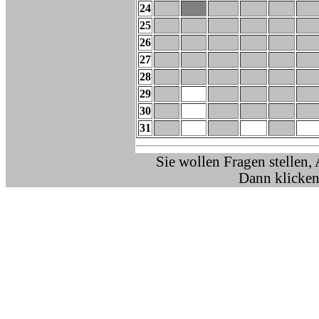
24
25
26
27
28
29
30
31
Sie wollen Fragen stellen,
Dann klicken