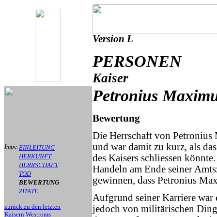
Version L
PERSONEN
Kaiser
Petronius Maxim
Bewertung
Die Herrschaft von Petronius
und war damit zu kurz, als da
EINLEITUNG
HERKUNFT
des Kaisers schliessen könnte.
HERRSCHAFT
Handeln am Ende seiner Amtsze
TOD
gewinnen, dass Petronius Ma
BEWERTUNG
ZITATE
Aufgrund seiner Karriere war e
zurück zu den letzten
jedoch von militärischen Ding
Kaisern Westroms