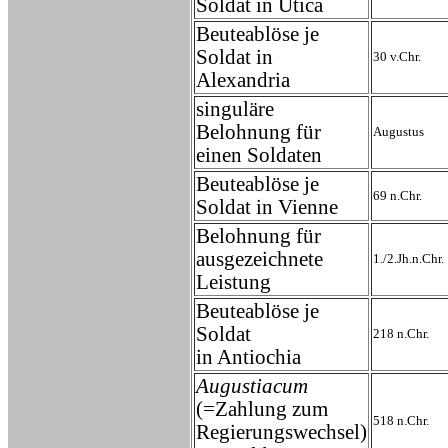
Soldat in Utica
Beuteablöse je
Soldat in
30 v.Chr.
Alexandria
singuläre
Belohnung für
Augustus
einen Soldaten
Beuteablöse je
69 n.Chr.
Soldat in Vienne
Belohnung für
ausgezeichnete
1./2.Jh.n.Chr.
Leistung
Beuteablöse je
Soldat
218 n.Chr.
in Antiochia
Augustiacum
(=Zahlung zum
518 n.Chr.
Regierungswechsel)