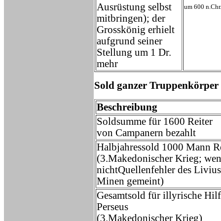
Ausrüstung selbst
um 600 n.Chr
mitbringen); der
Grosskönig erhielt
aufgrund seiner
Stellung um 1 Dr.
mehr
Sold ganzer Truppenkörper
Beschreibung
Soldsumme für 1600 Reiter
von Campanern bezahlt
Halbjahressold 1000 Mann Re
(3.Makedonischer Krieg; we
nichtQuellenfehler des Livius
Minen gemeint)
Gesamtsold für illyrische Hil
Perseus
(3.Makedonischer Krieg)