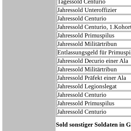
Tagessold Centurio
Jahressold Unteroffizier
Jahressold Centurio
Jahressold Centurio, 1.Kohor
Jahressold Primuspilus
Jahressold Militärtribun
Entlassungsgeld für Primuspi
Jahressold Decurio einer Ala
Jahressold Militärtribun
Jahressold Präfekt einer Ala
Jahressold Legionslegat
Jahressold Centurio
Jahressold Primuspilus
Jahressold Centurio
Sold sonstiger Soldaten in