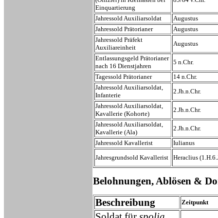
Einquartierung
Jahressold Auxiliarsoldat
Augustus
Jahressold Prätorianer
Augustus
Jahressold Präfekt
Augustus
Auxiliareinheit
Entlassungsgeld Prätorianer
5 n.Chr.
nach 16 Dienstjahren
Tagessold Prätorianer
14 n.Chr.
Jahressold Auxiliarsoldat,
2.Jh.n.Chr.
Infanterie
Jahressold Auxiliarsoldat,
2.Jh.n.Chr.
Kavallerie (Kohorte)
Jahressold Auxiliarsoldat,
2.Jh.n.Chr.
Kavallerie (Ala)
Jahressold Kavallerist
Iulianus
Jahresgrundsold Kavallerist
Heraclius (1.H.6.
Belohnungen, Ablösen & Do
Beschreibung
Zeitpunkt
Soldat für
spolia