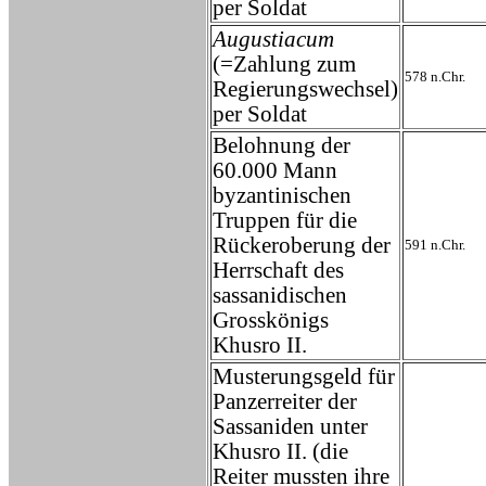
per Soldat
Augustiacum
(=Zahlung zum
578 n.Chr.
Regierungswechsel)
per Soldat
Belohnung der
60.000 Mann
byzantinischen
Truppen für die
Rückeroberung der
591 n.Chr.
Herrschaft des
sassanidischen
Grosskönigs
Khusro II.
Musterungsgeld für
Panzerreiter der
Sassaniden unter
Khusro II. (die
Reiter mussten ihre