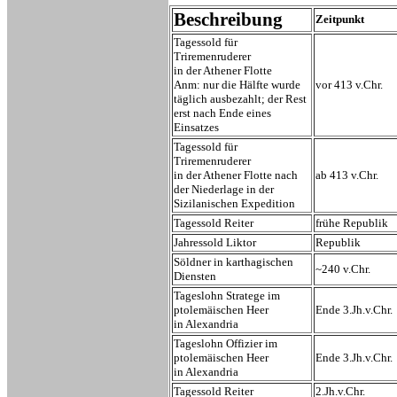
Beschreibung
Zeitpunkt
Tagessold für
Triremenruderer
in der Athener Flotte
Anm: nur die Hälfte wurde
vor 413 v.Chr.
täglich ausbezahlt; der Rest
erst nach Ende eines
Einsatzes
Tagessold für
Triremenruderer
in der Athener Flotte nach
ab 413 v.Chr.
der Niederlage in der
Sizilanischen Expedition
Tagessold Reiter
frühe Republik
Jahressold Liktor
Republik
Söldner in karthagischen
~240 v.Chr.
Diensten
Tageslohn Stratege im
ptolemäischen Heer
Ende 3.Jh.v.Chr.
in Alexandria
Tageslohn Offizier im
ptolemäischen Heer
Ende 3.Jh.v.Chr.
in Alexandria
Tagessold Reiter
2.Jh.v.Chr.