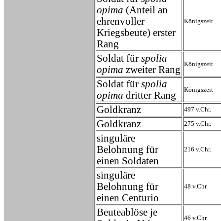
opima
(Anteil an
ehrenvoller
Königszeit
Kriegsbeute) erster
Rang
Soldat für
spolia
Königszeit
opima
zweiter Rang
Soldat für
spolia
Königszeit
opima
dritter Rang
Goldkranz
497 v.Chr.
Goldkranz
275 v.Chr.
singuläre
Belohnung für
216 v.Chr.
einen Soldaten
singuläre
Belohnung für
48 v.Chr.
einen Centurio
Beuteablöse je
46 v.Chr.