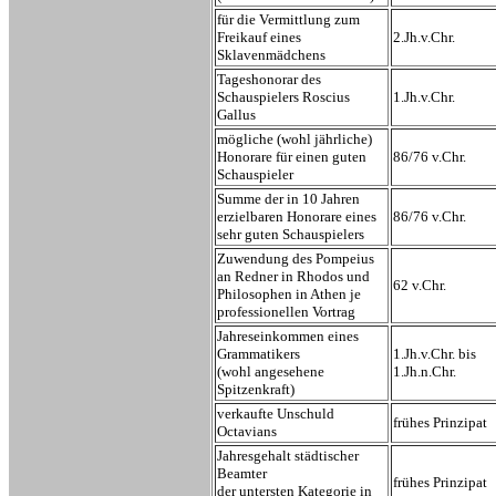
für die Vermittlung zum
Freikauf eines
2.Jh.v.Chr.
Sklavenmädchens
Tageshonorar des
Schauspielers Roscius
1.Jh.v.Chr.
Gallus
mögliche (wohl jährliche)
Honorare für einen guten
86/76 v.Chr.
Schauspieler
Summe der in 10 Jahren
erzielbaren Honorare eines
86/76 v.Chr.
sehr guten Schauspielers
Zuwendung des Pompeius
an Redner in Rhodos und
62 v.Chr.
Philosophen in Athen je
professionellen Vortrag
Jahreseinkommen eines
Grammatikers
1.Jh.v.Chr. bis
(wohl angesehene
1.Jh.n.Chr.
Spitzenkraft)
verkaufte Unschuld
frühes Prinzipat
Octavians
Jahresgehalt städtischer
Beamter
frühes Prinzipat
der untersten Kategorie in