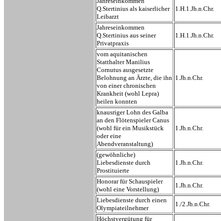
Jahreseinkommen
Q.Stertinius als kaiserlicher
1.H.1.Jh.n.Chr.
Leibarzt
Jahreseinkommen
Q.Stertinius aus seiner
1.H.1.Jh.n.Chr.
Privatpraxis
vom aquitanischen
Statthalter Manilius
Cornutus ausgesetzte
Belohnung an Ärzte, die ihn
1.Jh.n.Chr.
von einer chronischen
Krankheit (wohl Lepra)
heilen konnten
knausriger Lohn des Galba
an den Flötenspieler Canus
(wohl für ein Musikstück
1.Jh.n.Chr.
oder eine
Abendveranstaltung)
(gewöhnliche)
Liebesdienste durch
1.Jh.n.Chr.
Prostituierte
Honorar für Schauspieler
1.Jh.n.Chr.
(wohl eine Vorstellung)
Liebesdienste durch einen
1./2.Jh.n.Chr.
Olympiateilnehmer
Höchstvergütung für