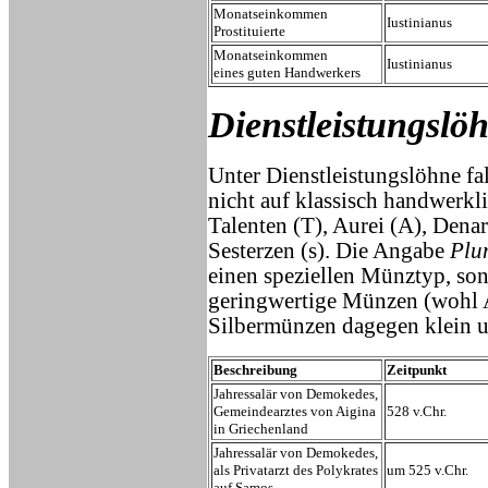
Monatseinkommen
Iustinianus
Prostituierte
Monatseinkommen
Iustinianus
eines guten Handwerkers
Dienstleistungslö
Unter Dienstleistungslöhne fa
nicht auf klassisch handwerkl
Talenten (T), Aurei (A), Dena
Sesterzen (s). Die Angabe
Plu
einen speziellen Münztyp, son
geringwertige Münzen (wohl A
Silbermünzen dagegen klein u
Beschreibung
Zeitpunkt
Jahressalär von Demokedes,
Gemeindearztes von Aigina
528 v.Chr.
in Griechenland
Jahressalär von Demokedes,
als Privatarzt des Polykrates
um 525 v.Chr.
auf Samos