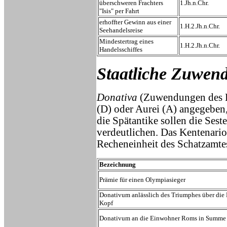
überschweren Frachters
1.Jh.n.Chr.
"Isis" per Fahrt
erhoffter Gewinn aus einer
1.H.2.Jh.n.Chr.
Seehandelsreise
Mindestertrag eines
1.H.2.Jh.n.Chr.
Handelsschiffes
Staatliche Zuwen
Donativa
(Zuwendungen des Ka
(D) oder Aurei (A) angegeben,
die Spätantike sollen die Ses
verdeutlichen. Das Kentenario
Recheneinheit des Schatzamte
Bezeichnung
Prämie für einen Olympiasieger
Donativum anlässlich des Triumphes über die
Kopf
Donativum an die Einwohner Roms in Summe