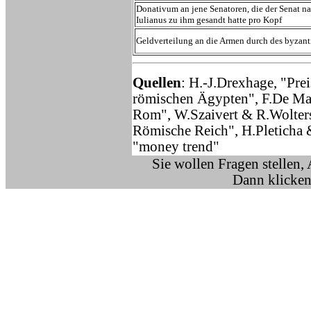
Donativum an jene Senatoren, die der Senat n
Iulianus zu ihm gesandt hatte pro Kopf
Geldverteilung an die Armen durch des byzanti
Quellen
: H.-J.Drexhage, "Pre
römischen Ägypten", F.De Mart
Rom", W.Szaivert & R.Wolters
Römische Reich", H.Pleticha 
"money trend"
Sie wollen Fragen stellen,
Dann klicken