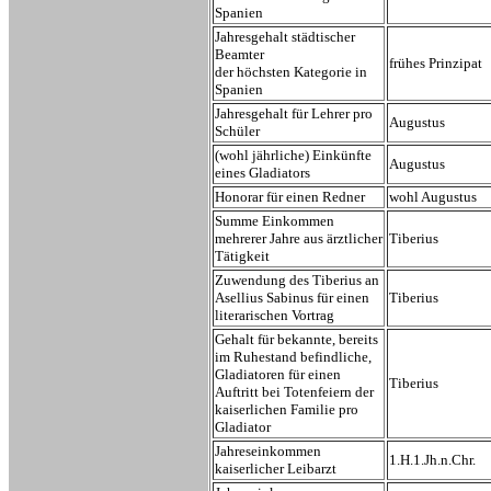
Spanien
Jahresgehalt städtischer
Beamter
frühes Prinzipat
der höchsten Kategorie in
Spanien
Jahresgehalt für Lehrer pro
Augustus
Schüler
(wohl jährliche) Einkünfte
Augustus
eines Gladiators
Honorar für einen Redner
wohl Augustus
Summe Einkommen
mehrerer Jahre aus ärztlicher
Tiberius
Tätigkeit
Zuwendung des Tiberius an
Asellius Sabinus für einen
Tiberius
literarischen Vortrag
Gehalt für bekannte, bereits
im Ruhestand befindliche,
Gladiatoren für einen
Tiberius
Auftritt bei Totenfeiern der
kaiserlichen Familie pro
Gladiator
Jahreseinkommen
1.H.1.Jh.n.Chr.
kaiserlicher Leibarzt