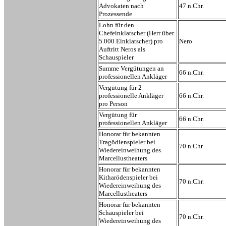
Advokaten nach
47 n.Chr.
Prozessende
Lohn für den
Chefeinklatscher (Herr über
5.000 Einklatscher) pro
Nero
Auftritt Neros als
Schauspieler
Summe Vergütungen an
66 n.Chr.
professionellen Ankläger
Vergütung für 2
professionelle Ankläger
66 n.Chr.
pro Person
Vergütung für
66 n.Chr.
professionellen Ankläger
Honorar für bekannten
Tragödienspieler bei
70 n.Chr.
Wiedereinweihung des
Marcellustheaters
Honorar für bekannten
Kitharödenspieler bei
70 n.Chr.
Wiedereinweihung des
Marcellustheaters
Honorar für bekannten
Schauspieler bei
70 n.Chr.
Wiedereinweihung des