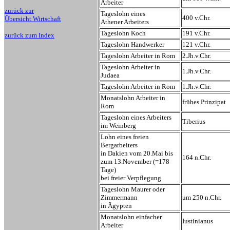
Arbeiter
zurück zur
Tageslohn eines
400 v.Chr.
Übersicht Wirtschaft
Athener Arbeiters
Tageslohn Koch
191 v.Chr.
zurück zum Index
Tageslohn Handwerker
121 v.Chr.
Tageslohn Arbeiter in Rom
2.Jh.v.Chr.
Tageslohn Arbeiter in
1.Jh.v.Chr.
Judaea
Tageslohn Arbeiter in Rom
1.Jh.v.Chr.
Monatslohn Arbeiter in
frühes Prinzipa
Rom
Tageslohn eines Arbeiters
Tiberius
im Weinberg
Lohn eines freien
Bergarbeiters
in Dakien vom 20.Mai bis
164 n.Chr.
zum 13.November (=178
Tage)
bei freier Verpflegung
Tageslohn Maurer oder
Zimmermann
um 250 n.Chr.
in Ägypten
Monatslohn einfacher
Iustinianus
Arbeiter