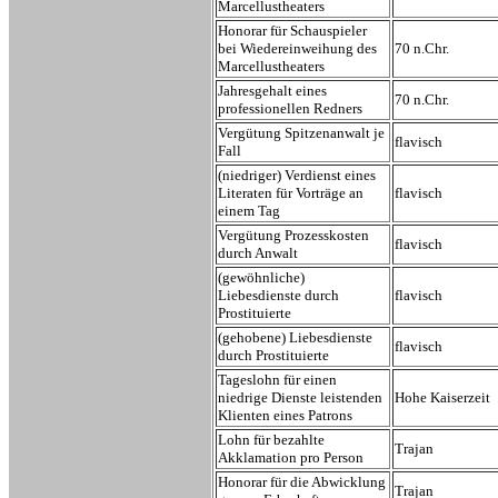
Marcellustheaters
Honorar für Schauspieler
bei Wiedereinweihung des
70 n.Chr.
Marcellustheaters
Jahresgehalt eines
70 n.Chr.
professionellen Redners
Vergütung Spitzenanwalt je
flavisch
Fall
(niedriger) Verdienst eines
Literaten für Vorträge an
flavisch
einem Tag
Vergütung Prozesskosten
flavisch
durch Anwalt
(gewöhnliche)
Liebesdienste durch
flavisch
Prostituierte
(gehobene) Liebesdienste
flavisch
durch Prostituierte
Tageslohn für einen
niedrige Dienste leistenden
Hohe Kaiserzeit
Klienten eines Patrons
Lohn für bezahlte
Trajan
Akklamation pro Person
Honorar für die Abwicklung
Trajan