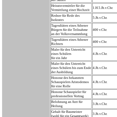
Heiratsvermittler für die
1.H.5.Jh.v.Chr.
Vermittlung einer Hochzeit
Redner für Rede des
5.Jh.v.Chr.
Isokrates
Tagesdiäten eines Athener
Bürgers für die Teilnahme
400 v.Chr.
an der Volksversammlung
Tagesdiäten eines Athener
400 v.Chr.
Richters
Maler für den Unterricht
eines Schülers
4.Jh.v.Chr.
für ein Jahr
Maler für den Unterricht
eines Schülers bis zum Ende
4.Jh.v.Chr.
der Ausbildung
Honorar des bekannten
Schauspielers Aristodemos
4.Jh.v.Chr.
für eine Rolle
Honorar Schauspieler für
4.Jh.v.Chr.
professionellen Vortrag
Belohnung an Arzt für
3.Jh.v.Chr.
Heilung
Gehalt für Baumeister
3.Jh.v.Chr.
(wohl für ein Gesamtwerk)