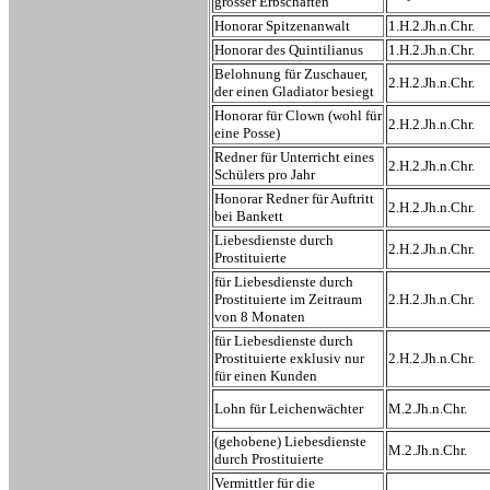
grosser Erbschaften
Honorar Spitzenanwalt
1.H.2.Jh.n.Chr.
Honorar des Quintilianus
1.H.2.Jh.n.Chr.
Belohnung für Zuschauer,
2.H.2.Jh.n.Chr.
der einen Gladiator besiegt
Honorar für Clown (wohl für
2.H.2.Jh.n.Chr.
eine Posse)
Redner für Unterricht eines
2.H.2.Jh.n.Chr.
Schülers pro Jahr
Honorar Redner für Auftritt
2.H.2.Jh.n.Chr.
bei Bankett
Liebesdienste durch
2.H.2.Jh.n.Chr.
Prostituierte
für Liebesdienste durch
Prostituierte im Zeitraum
2.H.2.Jh.n.Chr.
von 8 Monaten
für Liebesdienste durch
Prostituierte exklusiv nur
2.H.2.Jh.n.Chr.
für einen Kunden
Lohn für Leichenwächter
M.2.Jh.n.Chr.
(gehobene) Liebesdienste
M.2.Jh.n.Chr.
durch Prostituierte
Vermittler für die