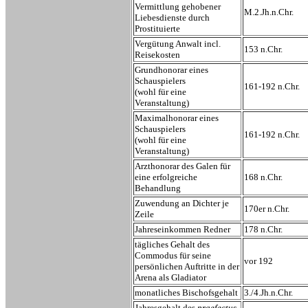
Vermittlung gehobener
M.2.Jh.n.Chr.
Liebesdienste durch
Prostituierte
Vergütung Anwalt incl.
153 n.Chr.
Reisekosten
Grundhonorar eines
Schauspielers
161-192 n.Chr.
(wohl für eine
Veranstaltung)
Maximalhonorar eines
Schauspielers
161-192 n.Chr.
(wohl für eine
Veranstaltung)
Arzthonorar des Galen für
eine erfolgreiche
168 n.Chr.
Behandlung
Zuwendung an Dichter je
170er n.Chr.
Zeile
Jahreseinkommen Redner
178 n.Chr.
tägliches Gehalt des
Commodus für seine
vor 192
persönlichen Auftritte in der
Arena als Gladiator
monatliches Bischofsgehalt
3./4.Jh.n.Chr.
Jahresgehalt des
praefectus