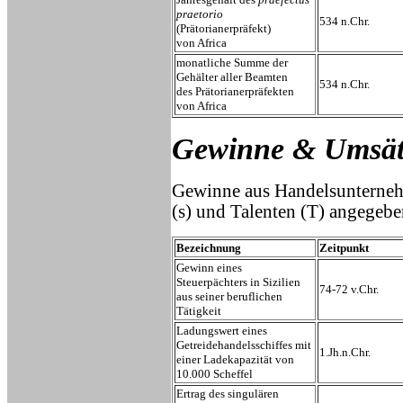
praetorio
534 n.Chr.
(Prätorianerpräfekt)
von Africa
monatliche Summe der
Gehälter aller Beamten
534 n.Chr.
des Prätorianerpräfekten
von Africa
Gewinne & Umsät
Gewinne aus Handelsunternehm
(s) und Talenten (T) angegebe
Bezeichnung
Zeitpunkt
Gewinn eines
Steuerpächters in Sizilien
74-72 v.Chr.
aus seiner beruflichen
Tätigkeit
Ladungswert eines
Getreidehandelsschiffes mit
1.Jh.n.Chr.
einer Ladekapazität von
10.000 Scheffel
Ertrag des singulären