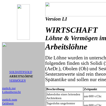
Version LI
WIRTSCHAFT
Löhne & Vermögen im
Arbeitslöhne
Die Löhne wurden in untersch
folgenden finden sich Solidi 
(AeDr.), Obolen (Ob) und Sest
SOLDATENSOLD
Sesterzenwerte sind rein theo
ARBEITSLÖHNE
Spätantike und sollen nur ein
VERMÖGEN
zurück zur
Beschreibung
Zeitpunkt
Lohnübersicht
Jahreslohn eines leitenden
um 600 v.Chr.
Architekten
zurück zum
Geldwert
Tageslohn ungelernter
um 600 v.Chr.